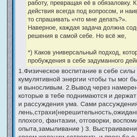
работу, превращая её в обязаловку. К
действия всегда под вопросом, и наив
то спрашивать «что мне делать?».
Наверное, каждая задача должна сод
решения в самой себе. Но всё же,
*) Каков универсальный подход, кот
пробуждения в себе задуманного дей
1.Физическое воспитание в себе силы 
кумулятивной энергии чтобы ты мог б
и выносливым. 2.Вывод через намерен
которые в тебе поднимаются и держат
и рассуждения ума. Сами рассуждения
лень,страхи(нерешительность,ожидан
плохого, фантазии, отговорки, воспо
опыта,замыливание ) 3. Выстраиваен
своем желании сотворить и просьба о