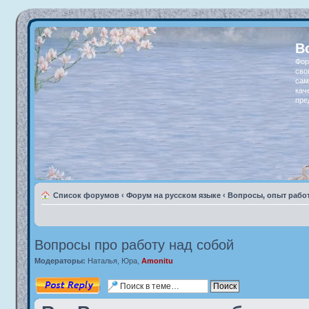
В
Фор
сво
сам
кач
пре
Список форумов
‹
Форум на русском языке
‹
Вопросы, опыт рабо
Вопросы про работу над собой
Модераторы:
Наталья
,
Юра
,
Amonitu
Ответить