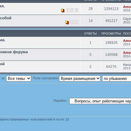
мя.
Amon
29
1294113
2016.
1
2
3
 собой
Сау
14
491217
2015.
1
2
ОТВЕТЫ
ПРОСМОТРЫ
ПОС
ми.
Amon
1
196925
2014.
тников форума
Amon
5
140568
2014.
бой
Ната
2
64276
2013.
 за:
Поле сортировки
Перейти:
арегистрированных пользователей и гости: 22