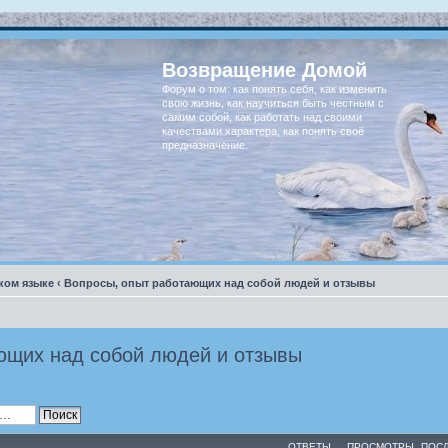
Возвращение Домой
Форум о том: как понять себя, как изменить
свою жизнь, как научиться быть честным с
самим собой, как работать над своими
качествами характера, как понять своё
предназначение.
ком языке
‹
Вопросы, опыт работающих над собой людей и отзывы
ющих над собой людей и отзывы
ОТВЕТЫ
ПРОСМОТРЫ
ПОС