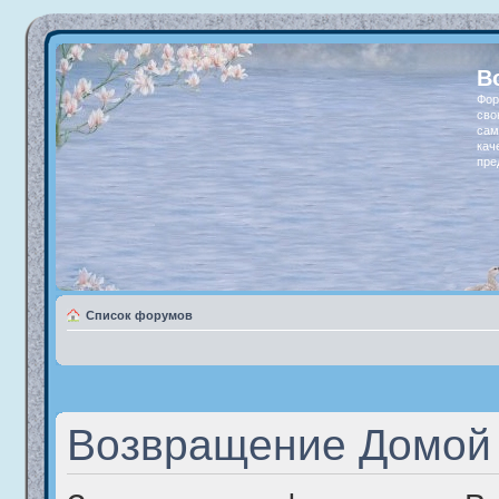
В
Фор
сво
сам
кач
пре
Список форумов
Возвращение Домой 