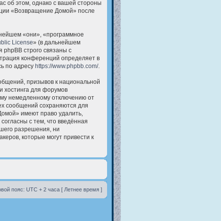
ас об этом, однако с вашей стороны
енции «Возвращение Домой» после
нейшем «они», «программное
blic License
» (в дальнейшем
 phpBB строго связаны с
истрация конференций определяет в
сь по адресу
https://www.phpbb.com/
.
общений, призывов к национальной
и хостинга для форумов
ему немедленному отключению от
сех сообщений сохраняются для
Домой» имеют право удалить,
согласны с тем, что введённая
ашего разрешения, ни
керов, которые могут привести к
вой пояс: UTC + 2 часа [ Летнее время ]