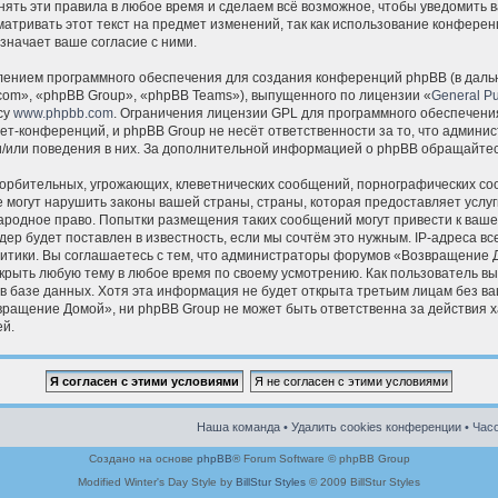
ять эти правила в любое время и сделаем всё возможное, чтобы уведомить в
атривать этот текст на предмет изменений, так как использование конфер
значает ваше согласие с ними.
ением программного обеспечения для создания конференций phpBB (в даль
om», «phpBB Group», «phpBB Teams»), выпущенного по лицензии «
General Pu
су
www.phpbb.com
. Ограничения лицензии GPL для программного обеспечения
ет-конференций, и phpBB Group не несёт ответственности за то, что админ
и/или поведения в них. За дополнительной информацией о phpBB обращайте
орбительных, угрожающих, клеветнических сообщений, порнографических со
 могут нарушить законы вашей страны, страны, которая предоставляет услуг
родное право. Попытки размещения таких сообщений могут привести к ваш
ер будет поставлен в известность, если мы сочтём это нужным. IP-адреса в
итики. Вы соглашаетесь с тем, что администраторы форумов «Возвращение 
крыть любую тему в любое время по своему усмотрению. Как пользователь вы 
в базе данных. Хотя эта информация не будет открыта третьим лицам без в
ащение Домой», ни phpBB Group не может быть ответственна за действия ха
й.
Наша команда
•
Удалить cookies конференции
• Часо
Создано на основе
phpBB
® Forum Software © phpBB Group
Modified Winter's Day Style by
BillStur Styles
© 2009 BillStur Styles