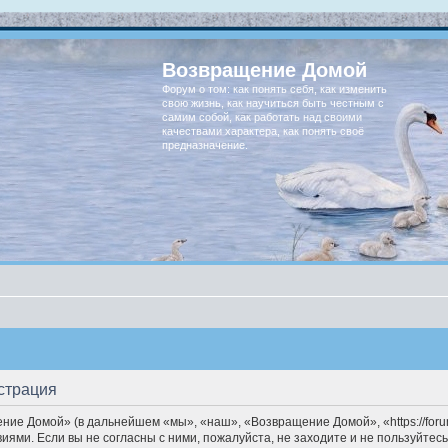
Возвращение Домой
Форум о том: как понять себя, как изменить
свою жизнь, как научиться быть честным с
самим собой, как работать над своими
качествами характера, как понять своё
предназначение.
страция
ие Домой» (в дальнейшем «мы», «наш», «Возвращение Домой», «https://forum
иями. Если вы не согласны с ними, пожалуйста, не заходите и не пользуйт