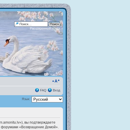
Расширенный поиск
FAQ
Вход
Язык:
.amonitu.lv»), вы подтверждаете
есь форумами «Возвращение Домой».