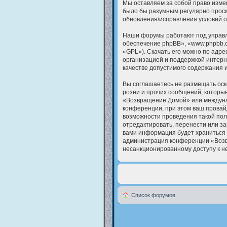
Мы оставляем за собой право измен
было бы разумным регулярно просм
обновления/исправления условий о
Наши форумы работают под управл
обеспечение phpBB», «www.phpbb.c
«GPL»). Скачать его можно по адре
организацией и поддержкой интерн
качестве допустимого содержания 
Вы соглашаетесь не размещать оск
розни и прочих сообщений, которые
«Возвращение Домой» или междуна
конференции, при этом ваш провайд
возможности проведения такой пол
отредактировать, перенести или за
вами информация будет храниться 
администрация конференции «Возвр
несанкционированному доступу к не
Список форумов