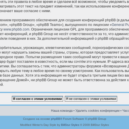
ять эти правила в любое время и сделаем всё возможное, чтобы уведомить в
атривать этот текст на предмет изменений, так как использование конфер
значает ваше согласие с ними.
ением программного обеспечения для создания конференций phpBB (в даль
om», «phpBB Group», «phpBB Teams»), выпущенного по лицензии «
General Pu
су
www.phpbb.com
. Ограничения лицензии GPL для программного обеспечения
ет-конференций, и phpBB Group не несёт ответственности за то, что админ
и/или поведения в них. За дополнительной информацией о phpBB обращайте
орбительных, угрожающих, клеветнических сообщений, порнографических со
 могут нарушить законы вашей страны, страны, которая предоставляет услуг
родное право. Попытки размещения таких сообщений могут привести к ваш
ер будет поставлен в известность, если мы сочтём это нужным. IP-адреса в
итики. Вы соглашаетесь с тем, что администраторы форумов «Возвращение 
крыть любую тему в любое время по своему усмотрению. Как пользователь вы 
в базе данных. Хотя эта информация не будет открыта третьим лицам без в
ащение Домой», ни phpBB Group не может быть ответственна за действия ха
й.
Наша команда
•
Удалить cookies конференции
• Часо
Создано на основе
phpBB
® Forum Software © phpBB Group
Modified Winter's Day Style by
BillStur Styles
© 2009 BillStur Styles