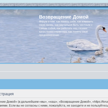
Возвращение Домой
Форум о том: как понять себя, как изменить
свою жизнь, как научиться быть честным с
самим собой, как работать над своими
качествами характера, как понять своё
предназначение.
страция
ие Домой» (в дальнейшем «мы», «наш», «Возвращение Домой», «https://forum
иями. Если вы не согласны с ними, пожалуйста, не заходите и не пользуйт