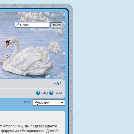
Расширенный поиск
FAQ
Вход
Язык:
.amonitu.lv»), вы подтверждаете
есь форумами «Возвращение Домой».