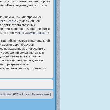
ас об этом, однако с вашей стороны
енции «Возвращение Домой» после
нейшем «они», «программное
blic License
» (в дальнейшем
 phpBB строго связаны с
истрация конференций определяет в
сь по адресу
https://www.phpbb.com/
.
общений, призывов к национальной
и хостинга для форумов
ему немедленному отключению от
сех сообщений сохраняются для
Домой» имеют право удалить,
согласны с тем, что введённая
ашего разрешения, ни
керов, которые могут привести к
вой пояс: UTC + 2 часа [ Летнее время ]