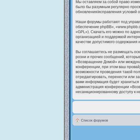
Мы оставляем за собой право измен
было бы разумным регулярно просм
обновления/исправления условий о
Наши форумы работают под управл
обеспечение phpBB», «www.phpbb.c
«GPL»). Скачать его можно по адре
организацией и поддержкой интерн
качестве допустимого содержания 
Вы соглашаетесь не размещать оск
розни и прочих сообщений, которые
«Возвращение Домой» или междуна
конференции, при этом ваш провайд
возможности проведения такой пол
отредактировать, перенести или за
вами информация будет храниться 
администрация конференции «Возвр
несанкционированному доступу к не
Список форумов