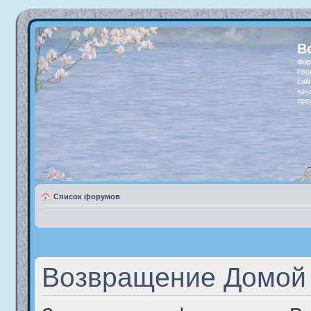
В
Фор
сво
сам
кач
пре
Список форумов
Возвращение Домой 