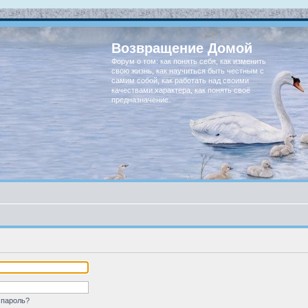
Возвращение Домой
Форум о том: как понять себя, как изменить
свою жизнь, как научиться быть честным с
самим собой, как работать над своими
качествами характера, как понять своё
предназначение.
 пароль?