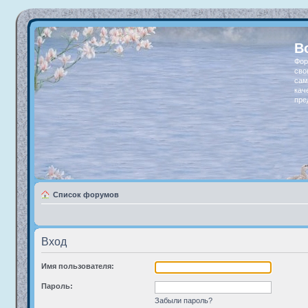
В
Фор
сво
сам
кач
пре
Список форумов
Вход
Имя пользователя:
Пароль:
Забыли пароль?