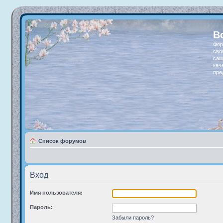
В
Фор
сво
сам
кач
пре
Список форумов
Вход
Имя пользователя:
Пароль:
Забыли пароль?