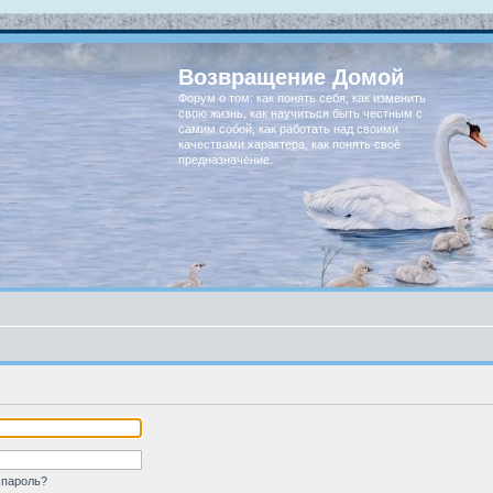
Возвращение Домой
Форум о том: как понять себя, как изменить
свою жизнь, как научиться быть честным с
самим собой, как работать над своими
качествами характера, как понять своё
предназначение.
 пароль?