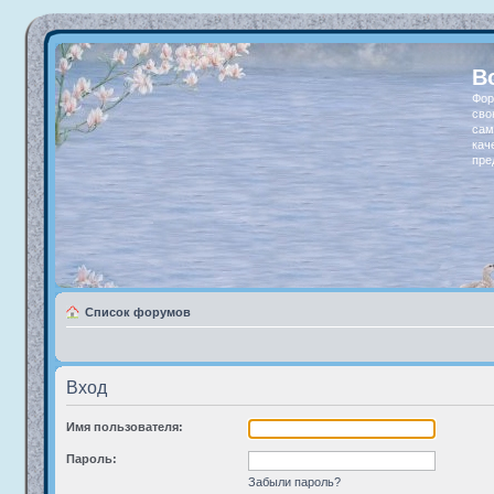
В
Фор
сво
сам
кач
пре
Список форумов
Вход
Имя пользователя:
Пароль:
Забыли пароль?