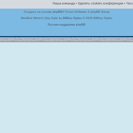
Наша команда
•
Удалить cookies конференции
• Часо
Создано на основе
phpBB
® Forum Software © phpBB Group
Modified Winter's Day Style by
BillStur Styles
© 2009 BillStur Styles
Русская поддержка phpBB