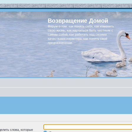
Возвращение Домой
Форум о том: как понять себя, как изменить
свою жизнь, как научиться быть честным с
самим собой, как работать над своими
качествами характера, как понять своё
предназначение.
делить слова, которые