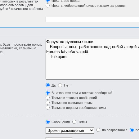
Искать все слова
, которых в результатах
 слова символом
|
для
Искать любое слово/поиск с языком запросов
зуйте
*
в качестве шаблона
 будет произведён поиск.
матически, если вы не
е.
Да
Нет
В названиях тем и текстах сообщений
Только в текстах сообщений
Только по названию темы
Только в первом сообщении темы
Сообщения
Темы
по возрастанию
по