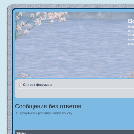
В
Фор
сво
сам
кач
пре
Список форумов
Сообщения без ответов
Вернуться к расширенному поиску
ТЕМЫ