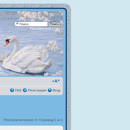
Расширенный поиск
FAQ
Регистрация
Вход
Результатов поиска: 0 • Страница
1
из
1