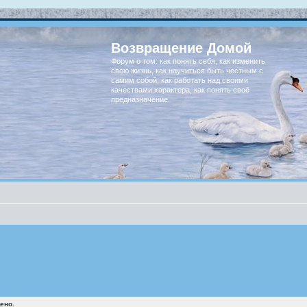
Возвращение Домой
Форум о том: как понять себя, как изменить
свою жизнь, как научиться быть честным с
самим собой, как работать над своими
качествами характера, как понять своё
предназначение.
ено.