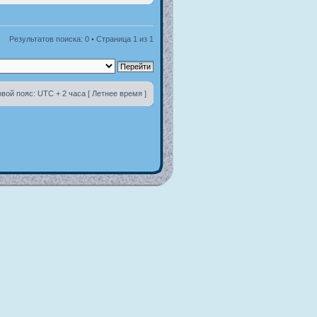
Результатов поиска: 0 • Страница
1
из
1
вой пояс: UTC + 2 часа [ Летнее время ]