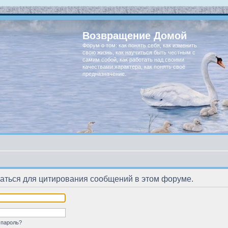
Возвращение Домой
Форум о том: как понять себя, как изменить
свою жизнь, как научиться быть честным с
самим собой, как работать над своими
качествами характера, как понять своё
предназначение.
аться для цитирования сообщений в этом форуме.
 пароль?