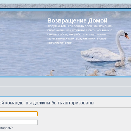
Возвращение Домой
Форум о том: как понять себя, как изменить
свою жизнь, как научиться быть честным с
самим собой, как работать над своими
качествами характера, как понять своё
предназначение.
ей команды вы должны быть авторизованы.
 пароль?