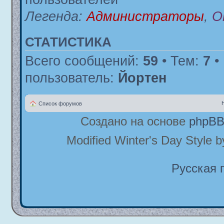
Легенда:
Администраторы
,
О
СТАТИСТИКА
Всего сообщений:
59
• Тем:
7
•
пользователь:
Йортен
Список форумов
Создано на основе
phpB
Modified Winter's Day Style 
Русская 