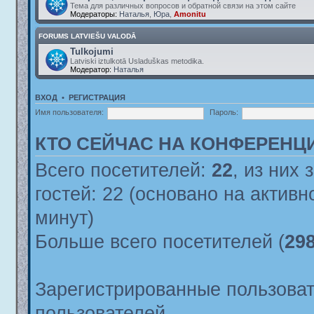
Тема для различных вопросов и обратной связи на этом сайте
Модераторы:
Наталья
,
Юра
,
Amonitu
FORUMS LATVIEŠU VALODĀ
Tulkojumi
Latviski iztulkotā Usladuškas metodika.
Модератор:
Наталья
ВХОД
•
РЕГИСТРАЦИЯ
Имя пользователя:
Пароль:
КТО СЕЙЧАС НА КОНФЕРЕНЦ
Всего посетителей:
22
, из них 
гостей: 22 (основано на актив
минут)
Больше всего посетителей (
29
Зарегистрированные пользоват
пользователей