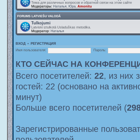
Тема для различных вопросов и обратной связи на этом сайте
Модераторы:
Наталья
,
Юра
,
Amonitu
FORUMS LATVIEŠU VALODĀ
Tulkojumi
Latviski iztulkotā Usladuškas metodika.
Модератор:
Наталья
ВХОД
•
РЕГИСТРАЦИЯ
Имя пользователя:
Пароль:
КТО СЕЙЧАС НА КОНФЕРЕНЦ
Всего посетителей:
22
, из них 
гостей: 22 (основано на актив
минут)
Больше всего посетителей (
29
Зарегистрированные пользоват
пользователей