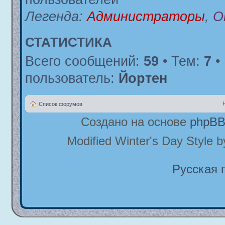
Легенда:
Администраторы
,
О
СТАТИСТИКА
Всего сообщений:
59
• Тем:
7
•
пользователь:
Йортен
Список форумов
Создано на основе
phpB
Modified Winter's Day Style 
Русская 