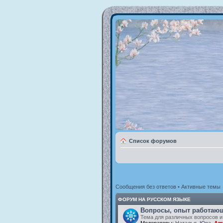
Список форумов
Сообщения без ответов
•
Активные темы
ФОРУМ НА РУССКОМ ЯЗЫКЕ
Вопросы, опыт работающ
Тема для различных вопросов и
Модераторы:
Наталья
,
Юра
,
Am