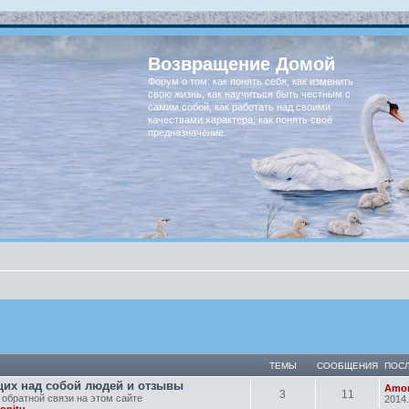
Возвращение Домой
Форум о том: как понять себя, как изменить
свою жизнь, как научиться быть честным с
самим собой, как работать над своими
качествами характера, как понять своё
предназначение.
ТЕМЫ
СООБЩЕНИЯ
ПОС
их над собой людей и отзывы
Amon
3
11
 обратной связи на этом сайте
2014.
onitu