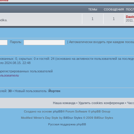
ТЕМЫ
СООБЩЕНИЯ
ПОС
Davi
1
1
odika.
2011.
Пароль:
|
Автоматически входить при каждом пос
рованных: 0, скрытых: 0 и гостей: 24 (основано на активности пользователей за послед
ло 2024.08.15. 22:48
арегистрированных пользователей
льзователи
елей:
30
• Новый пользователь:
Йортен
Наша команда
•
Удалить cookies конференции
• Часо
Создано на основе
phpBB
® Forum Software © phpBB Group
Modified Winter's Day Style by
BillStur Styles
© 2009 BillStur Styles
Русская поддержка phpBB