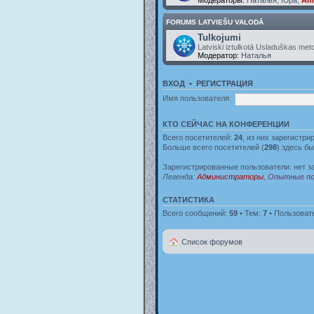
FORUMS LATVIEŠU VALODĀ
Tulkojumi
Latviski iztulkotā Usladuškas met
Модератор:
Наталья
ВХОД
•
РЕГИСТРАЦИЯ
Имя пользователя:
КТО СЕЙЧАС НА КОНФЕРЕНЦИИ
Всего посетителей:
24
, из них зарегистри
Больше всего посетителей (
298
) здесь бы
Зарегистрированные пользователи: нет з
Легенда:
Администраторы
,
Опытные по
СТАТИСТИКА
Всего сообщений:
59
• Тем:
7
• Пользоват
Список форумов