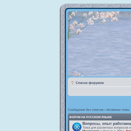
Список форумов
Сообщения без ответов
•
Активные темы
ФОРУМ НА РУССКОМ ЯЗЫКЕ
Вопросы, опыт работающ
Тема для различных вопросов и
Модераторы:
Наталья
,
Юра
,
Am