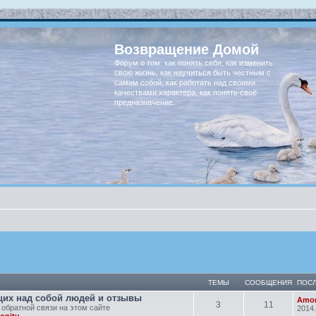
Возвращение Домой
Форум о том: как понять себя, как изменить
свою жизнь, как научиться быть честным с
самим собой, как работать над своими
качествами характера, как понять своё
предназначение.
ТЕМЫ
СООБЩЕНИЯ
ПОС
их над собой людей и отзывы
Amon
3
11
 обратной связи на этом сайте
2014.
onitu