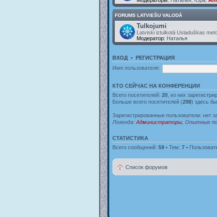
FORUMS LATVIEŠU VALODĀ
Tulkojumi
Latviski iztulkotā Usladuškas met
Модератор:
Наталья
ВХОД
•
РЕГИСТРАЦИЯ
Имя пользователя:
КТО СЕЙЧАС НА КОНФЕРЕНЦИИ
Всего посетителей:
20
, из них зарегистри
Больше всего посетителей (
298
) здесь бы
Зарегистрированные пользователи: нет з
Легенда:
Администраторы
,
Опытные по
СТАТИСТИКА
Всего сообщений:
59
• Тем:
7
• Пользоват
Список форумов