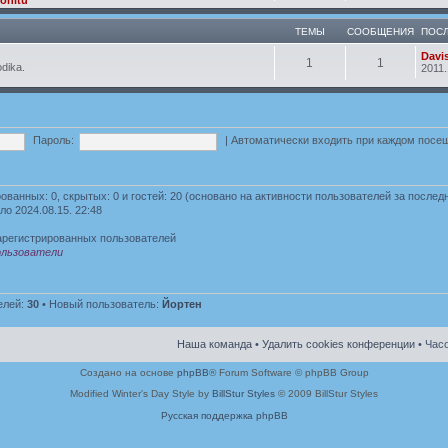
ТЕМЫ
СООБЩЕНИЯ
ПОС
Davi
1
1
odika.
2011.
Пароль:
|
Автоматически входить при каждом пос
рованных: 0, скрытых: 0 и гостей: 20 (основано на активности пользователей за послед
ло 2024.08.15. 22:48
арегистрированных пользователей
льзователи
елей:
30
• Новый пользователь:
Йортен
Наша команда
•
Удалить cookies конференции
• Часо
Создано на основе
phpBB
® Forum Software © phpBB Group
Modified Winter's Day Style by
BillStur Styles
© 2009 BillStur Styles
Русская поддержка phpBB