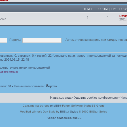
ТЕМЫ
СООБЩЕНИЯ
ПОС
Davi
1
1
odika.
2011.
Пароль:
|
Автоматически входить при каждом пос
рованных: 0, скрытых: 0 и гостей: 22 (основано на активности пользователей за послед
ло 2024.08.15. 22:48
арегистрированных пользователей
льзователи
елей:
30
• Новый пользователь:
Йортен
Наша команда
•
Удалить cookies конференции
• Часо
Создано на основе
phpBB
® Forum Software © phpBB Group
Modified Winter's Day Style by
BillStur Styles
© 2009 BillStur Styles
Русская поддержка phpBB