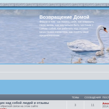
Возвращение Домой
Форум о том: как понять себя, как изменить
свою жизнь, как научиться быть честным с
самим собой, как работать над своими
качествами характера, как понять своё
предназначение.
ТЕМЫ
СООБЩЕНИЯ
ПОС
их над собой людей и отзывы
Amon
3
11
 обратной связи на этом сайте
2014.
onitu