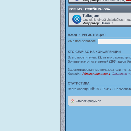
FORUMS LATVIEŠU VALODĀ
Tulkojumi
Latviski iztulkotā Usladuškas met
Модератор:
Наталья
ВХОД
•
РЕГИСТРАЦИЯ
Имя пользователя:
КТО СЕЙЧАС НА КОНФЕРЕНЦИИ
Всего посетителей:
22
, из них зарегистри
Больше всего посетителей (
298
) здесь бы
Зарегистрированные пользователи: нет з
Легенда:
Администраторы
,
Опытные по
СТАТИСТИКА
Всего сообщений:
59
• Тем:
7
• Пользоват
Список форумов