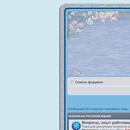
Список форумов
Сообщения без ответов
•
Активные темы
ФОРУМ НА РУССКОМ ЯЗЫКЕ
Вопросы, опыт работающ
Тема для различных вопросов и
Модераторы:
Наталья
,
Юра
,
Am