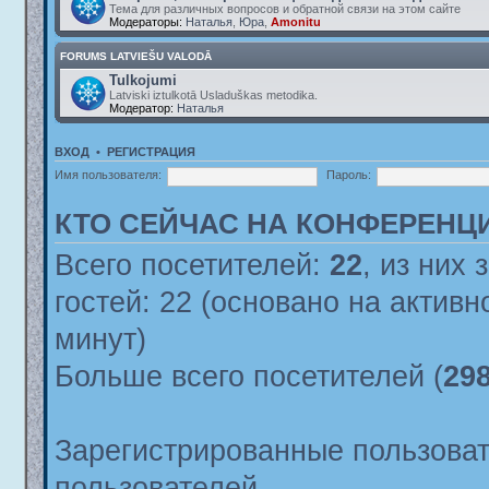
Тема для различных вопросов и обратной связи на этом сайте
Модераторы:
Наталья
,
Юра
,
Amonitu
FORUMS LATVIEŠU VALODĀ
Tulkojumi
Latviski iztulkotā Usladuškas metodika.
Модератор:
Наталья
ВХОД
•
РЕГИСТРАЦИЯ
Имя пользователя:
Пароль:
КТО СЕЙЧАС НА КОНФЕРЕНЦ
Всего посетителей:
22
, из них 
гостей: 22 (основано на актив
минут)
Больше всего посетителей (
29
Зарегистрированные пользоват
пользователей