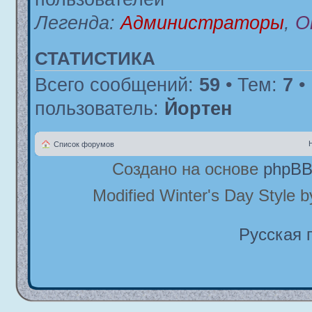
Легенда:
Администраторы
,
О
СТАТИСТИКА
Всего сообщений:
59
• Тем:
7
•
пользователь:
Йортен
Список форумов
Создано на основе
phpB
Modified Winter's Day Style 
Русская 