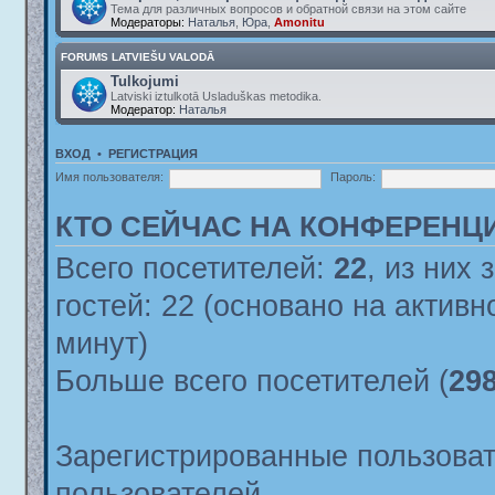
Тема для различных вопросов и обратной связи на этом сайте
Модераторы:
Наталья
,
Юра
,
Amonitu
FORUMS LATVIEŠU VALODĀ
Tulkojumi
Latviski iztulkotā Usladuškas metodika.
Модератор:
Наталья
ВХОД
•
РЕГИСТРАЦИЯ
Имя пользователя:
Пароль:
КТО СЕЙЧАС НА КОНФЕРЕНЦ
Всего посетителей:
22
, из них 
гостей: 22 (основано на актив
минут)
Больше всего посетителей (
29
Зарегистрированные пользоват
пользователей