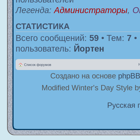
Легенда:
Администраторы
,
О
СТАТИСТИКА
Всего сообщений:
59
• Тем:
7
•
пользователь:
Йортен
Список форумов
Создано на основе
phpB
Modified Winter's Day Style 
Русская 