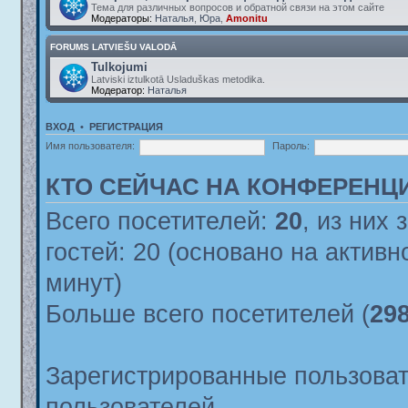
Тема для различных вопросов и обратной связи на этом сайте
Модераторы:
Наталья
,
Юра
,
Amonitu
FORUMS LATVIEŠU VALODĀ
Tulkojumi
Latviski iztulkotā Usladuškas metodika.
Модератор:
Наталья
ВХОД
•
РЕГИСТРАЦИЯ
Имя пользователя:
Пароль:
КТО СЕЙЧАС НА КОНФЕРЕНЦ
Всего посетителей:
20
, из них 
гостей: 20 (основано на актив
минут)
Больше всего посетителей (
29
Зарегистрированные пользоват
пользователей