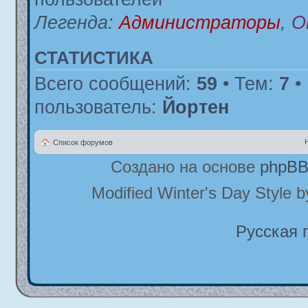
Легенда:
Администраторы
,
О
СТАТИСТИКА
Всего сообщений:
59
• Тем:
7
•
пользователь:
Йортен
Список форумов
Создано на основе
phpB
Modified Winter's Day Style 
Русская 