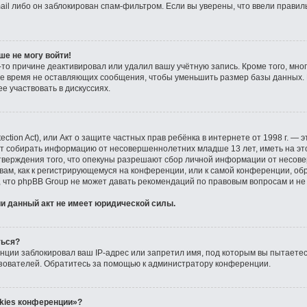
il либо он заблокирован спам-фильтром. Если вы уверены, что ввели правил
ше не могу войти!
то причине деактивировал или удалил вашу учётную запись. Кроме того, мн
е время не оставляющих сообщения, чтобы уменьшить размер базы данных. 
е участвовать в дискуссиях.
tection Act), или Акт о защите частных прав ребёнка в интернете от 1998 г. —
ут собирать информацию от несовершеннолетних младше 13 лет, иметь на эт
тверждения того, что опекуны разрешают сбор личной информации от несов
 вам, как к регистрирующемуся на конференции, или к самой конференции, об
, что phpBB Group не может давать рекомендаций по правовым вопросам и не
и данный акт не имеет юридической силы.
ться?
ции заблокировал ваш IP-адрес или запретил имя, под которым вы пытаетесь
зователей. Обратитесь за помощью к администратору конференции.
kies конференции»?