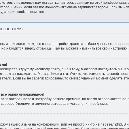
, которые позволяют вам оставаться авторизованным на этой конференции, 
ых сообщений, если эта возможность включена администратором. Если вы ис
 удаление cookies поможет.
льзователя
нным пользователем, все ваши настройки хранятся в базе данных конференци
ычно находится вверху страницы. Там вы можете изменить все свои настройки.
емя!
сящееся к другому часовому поясу, а не к тому, в котором находитесь вы. В 
отором вы находитесь: Москва, Киев и т. д. Учтите, что изменять часовой пояс,
атели. Если вы не зарегистрированы, то сейчас удачный момент сделать это
 всё равно неправильное!
азали часовой пояс и настройку летнего времени, но время отображается по-
 сервере. Уведомите администратора для устранения проблемы.
жку вашего языка на конференции, или же просто никто не перевёл phpBB н