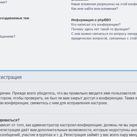
ния?
Какие вложения разрешены на этой конф
Как мне найти мои вложения?
создаваемых тем
Информация о phpBB3
Кто написал эту конференцию?
Почему здесь нет такой-то функции?
С кем можно связаться по вопросу некор
общениям?
юридических вопросов, связанных с это
гистрация
ичин. Прежде всего убедитесь, что вы правильно вводите имя пользователя
тором, чтобы проверить, не был ли вам закрыт доступ к конференции. Также
ю конференции, свяжитесь с ним для исправления настроек.
ироваться?
зависит от того, как администратор настроил конференцию: должны ли вы зар
 регистрация даёт вам дополнительные возможности, которые недоступны ан
ообщений, участие в группах и т. д. Регистрация займёт у вас всего пару ми