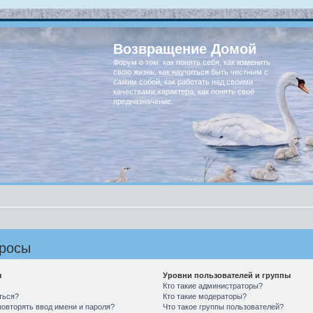
Возвращение Домой
Форум о том: как понять себя, как изменить
свою жизнь, как научиться быть честным с
самим собой, как работать над своими
качествами характера, как понять своё
предназначение.
просы
я
Уровни пользователей и группы
Кто такие администраторы?
ться?
Кто такие модераторы?
овторять ввод имени и пароля?
Что такое группы пользователей?