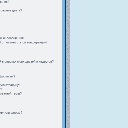
 в них?
 разные цвета?
чные сообщения!
 от кого-то с этой конференции!
 в списках моих друзей и недругов?
и форумам?
тую страницу!
и?
ные мной темы?
ему или форум?