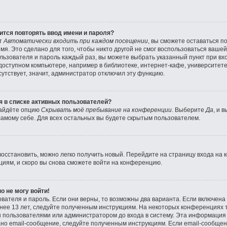
тся повторять ввод имени и пароля?
кт
Автоматически входить при каждом посещении
, вы сможете оставаться 
мя. Это сделано для того, чтобы никто другой не смог воспользоваться вашей
льзователя и пароль каждый раз, вы можете выбрать указанный пункт при в
оступном компьютере, например в библиотеке, интернет-кафе, университете и
утствует, значит, администратор отключил эту функцию.
ся в списке активных пользователей?
найдёте опцию
Скрывать моё пребывание на конференции
. Выберите
Да
, и 
амому себе. Для всех остальных вы будете скрытым пользователем.
восстановить, можно легко получить новый. Перейдите на страницу входа на
циям, и скоро вы снова сможете войти на конференцию.
о не могу войти!
вателя и пароль. Если они верны, то возможны два варианта. Если включен
енее 13 лет, следуйте полученным инструкциям. На некоторых конференциях 
 пользователями или администратором до входа в систему. Эта информация
но email-сообщение, следуйте полученным инструкциям. Если email-сообщени