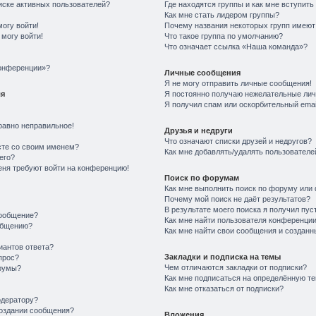
писке активных пользователей?
Где находятся группы и как мне вступить
Как мне стать лидером группы?
могу войти!
Почему названия некоторых групп имеют
 могу войти!
Что такое группа по умолчанию?
Что означает ссылка «Наша команда»?
конференции»?
Личные сообщения
Я не могу отправить личные сообщения!
ля
Я постоянно получаю нежелательные ли
Я получил спам или оскорбительный email
равно неправильное!
Друзья и недруги
Что означают списки друзей и недругов?
сте со своим именем?
Как мне добавлять/удалять пользователей
его?
меня требуют войти на конференцию!
Поиск по форумам
Как мне выполнить поиск по форуму ил
Почему мой поиск не даёт результатов?
В результате моего поиска я получил пус
сообщение?
Как мне найти пользователя конференци
общению?
Как мне найти свои сообщения и создан
иантов ответа?
Закладки и подписка на темы
прос?
Чем отличаются закладки от подписки?
румы?
Как мне подписаться на определённую т
Как мне отказаться от подписки?
одератору?
создании сообщения?
Вложения