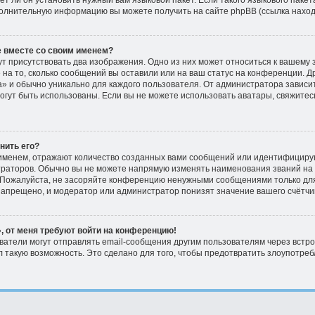
 ли он установить нужный вам языковой пакет. Если такого языкового пакета
полнительную информацию вы можете получить на сайте phpBB (ссылка наход
е вместе со своим именем?
т присутствовать два изображения. Одно из них может относиться к вашему з
 на то, сколько сообщений вы оставили или на ваш статус на конференции. Д
» и обычно уникально для каждого пользователя. От администратора зависит
 могут быть использованы. Если вы не можете использовать аватары, свяжит
енить его?
именем, отражают количество созданных вами сообщений или идентифициру
раторов. Обычно вы не можете напрямую изменять наименования званий на к
Пожалуйста, не засоряйте конференцию ненужными сообщениями только для 
апрещено, и модератор или администратор понизят значение вашего счётчи
, от меня требуют войти на конференцию!
ватели могут отправлять email-сообщения другим пользователям через встр
 такую возможность. Это сделано для того, чтобы предотвратить злоупотре