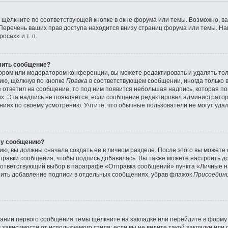
 щёлкните по соответствующей кнопке в окне форума или темы. Возможно, ва
Перечень ваших прав доступа находится внизу страниц форума или темы. Н
осах» и т. п.
лить сообщение?
ором или модератором конференции, вы можете редактировать и удалять тол
ию, щёлкнув по кнопке
Правка
в соответствующем сообщении, иногда только 
же ответил на сообщение, то под ним появится небольшая надпись, которая по
их. Эта надпись не появляется, если сообщение редактировал администратор
иях по своему усмотрению. Учтите, что обычные пользователи не могут удал
му сообщению?
ю, вы должны сначала создать её в личном разделе. После этого вы можете
правки сообщения, чтобы подпись добавилась. Вы также можете настроить д
ответствующий выбор в параграфе «Отправка сообщений» пункта «Личные на
нить добавление подписи в отдельных сообщениях, убрав флажок
Присоедини
ании первого сообщения темы щёлкните на закладке или перейдите в форм
зависимости от используемого стиля; если вы не видите такой закладки или 