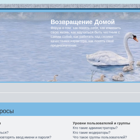
Возвращение Домой
Форум о том: как понять себя, как изменить
свою жизнь, как научиться быть честным с
самим собой, как работать над своими
качествами характера, как понять своё
предназначение.
просы
я
Уровни пользователей и группы
Кто такие администраторы?
ться?
Кто такие модераторы?
овторять ввод имени и пароля?
Что такое группы пользователей?