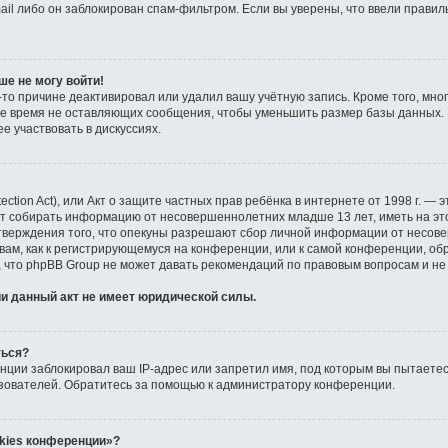
il либо он заблокирован спам-фильтром. Если вы уверены, что ввели правил
ше не могу войти!
то причине деактивировал или удалил вашу учётную запись. Кроме того, мн
е время не оставляющих сообщения, чтобы уменьшить размер базы данных. 
е участвовать в дискуссиях.
tection Act), или Акт о защите частных прав ребёнка в интернете от 1998 г. —
ут собирать информацию от несовершеннолетних младше 13 лет, иметь на эт
тверждения того, что опекуны разрешают сбор личной информации от несов
 вам, как к регистрирующемуся на конференции, или к самой конференции, об
, что phpBB Group не может давать рекомендаций по правовым вопросам и не
и данный акт не имеет юридической силы.
ться?
ции заблокировал ваш IP-адрес или запретил имя, под которым вы пытаетесь
зователей. Обратитесь за помощью к администратору конференции.
kies конференции»?