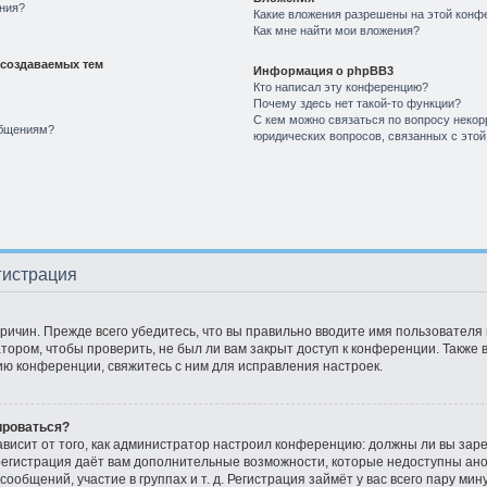
ния?
Какие вложения разрешены на этой конф
Как мне найти мои вложения?
создаваемых тем
Информация о phpBB3
Кто написал эту конференцию?
Почему здесь нет такой-то функции?
С кем можно связаться по вопросу некор
общениям?
юридических вопросов, связанных с это
гистрация
ичин. Прежде всего убедитесь, что вы правильно вводите имя пользователя
тором, чтобы проверить, не был ли вам закрыт доступ к конференции. Также
ю конференции, свяжитесь с ним для исправления настроек.
ироваться?
зависит от того, как администратор настроил конференцию: должны ли вы зар
 регистрация даёт вам дополнительные возможности, которые недоступны ан
ообщений, участие в группах и т. д. Регистрация займёт у вас всего пару ми