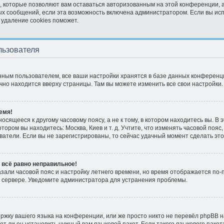
, которые позволяют вам оставаться авторизованным на этой конференции, 
ых сообщений, если эта возможность включена администратором. Если вы ис
 удаление cookies поможет.
льзователя
нным пользователем, все ваши настройки хранятся в базе данных конференци
ычно находится вверху страницы. Там вы можете изменить все свои настройки.
емя!
сящееся к другому часовому поясу, а не к тому, в котором находитесь вы. В 
отором вы находитесь: Москва, Киев и т. д. Учтите, что изменять часовой пояс,
атели. Если вы не зарегистрированы, то сейчас удачный момент сделать это
 всё равно неправильное!
азали часовой пояс и настройку летнего времени, но время отображается по-
 сервере. Уведомите администратора для устранения проблемы.
жку вашего языка на конференции, или же просто никто не перевёл phpBB н