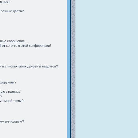
 в них?
 разные цвета?
чные сообщения!
 от кого-то с этой конференции!
 в списках моих друзей и недругов?
и форумам?
тую страницу!
и?
ные мной темы?
ему или форум?