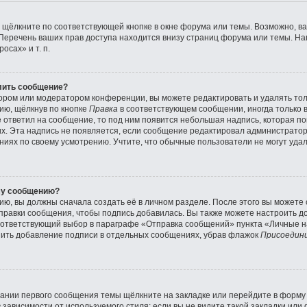
 щёлкните по соответствующей кнопке в окне форума или темы. Возможно, ва
Перечень ваших прав доступа находится внизу страниц форума или темы. Н
осах» и т. п.
лить сообщение?
ором или модератором конференции, вы можете редактировать и удалять тол
ию, щёлкнув по кнопке
Правка
в соответствующем сообщении, иногда только 
же ответил на сообщение, то под ним появится небольшая надпись, которая по
их. Эта надпись не появляется, если сообщение редактировал администратор
иях по своему усмотрению. Учтите, что обычные пользователи не могут удал
му сообщению?
ю, вы должны сначала создать её в личном разделе. После этого вы можете
правки сообщения, чтобы подпись добавилась. Вы также можете настроить д
ответствующий выбор в параграфе «Отправка сообщений» пункта «Личные на
нить добавление подписи в отдельных сообщениях, убрав флажок
Присоедини
ании первого сообщения темы щёлкните на закладке или перейдите в форм
зависимости от используемого стиля; если вы не видите такой закладки или 