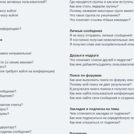
писке активных пользователей?
Где находятся группы и как мне вступить
Как мне стать лидером группы?
могу войти!
Почему названия некоторых групп имеют
 могу войти!
Что такое группа по умолчанию?
Что означает ссылка «Наша команда»?
конференции»?
Личные сообщения
Я не могу отправить личные сообщения!
ля
Я постоянно получаю нежелательные ли
Я получил спам или оскорбительный email
равно неправильное!
Друзья и недруги
Что означают списки друзей и недругов?
сте со своим именем?
Как мне добавлять/удалять пользователей
его?
меня требуют войти на конференцию!
Поиск по форумам
Как мне выполнить поиск по форуму ил
Почему мой поиск не даёт результатов?
В результате моего поиска я получил пус
сообщение?
Как мне найти пользователя конференци
общению?
Как мне найти свои сообщения и создан
иантов ответа?
Закладки и подписка на темы
прос?
Чем отличаются закладки от подписки?
румы?
Как мне подписаться на определённую т
Как мне отказаться от подписки?
одератору?
создании сообщения?
Вложения