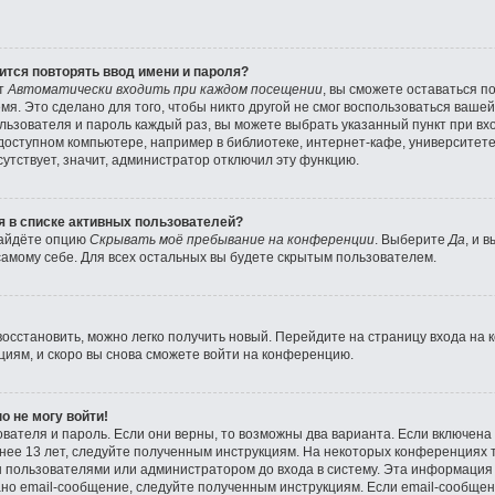
тся повторять ввод имени и пароля?
кт
Автоматически входить при каждом посещении
, вы сможете оставаться 
мя. Это сделано для того, чтобы никто другой не смог воспользоваться вашей
льзователя и пароль каждый раз, вы можете выбрать указанный пункт при в
оступном компьютере, например в библиотеке, интернет-кафе, университете и
утствует, значит, администратор отключил эту функцию.
ся в списке активных пользователей?
найдёте опцию
Скрывать моё пребывание на конференции
. Выберите
Да
, и 
амому себе. Для всех остальных вы будете скрытым пользователем.
восстановить, можно легко получить новый. Перейдите на страницу входа на
циям, и скоро вы снова сможете войти на конференцию.
о не могу войти!
вателя и пароль. Если они верны, то возможны два варианта. Если включен
енее 13 лет, следуйте полученным инструкциям. На некоторых конференциях 
 пользователями или администратором до входа в систему. Эта информация
но email-сообщение, следуйте полученным инструкциям. Если email-сообщени