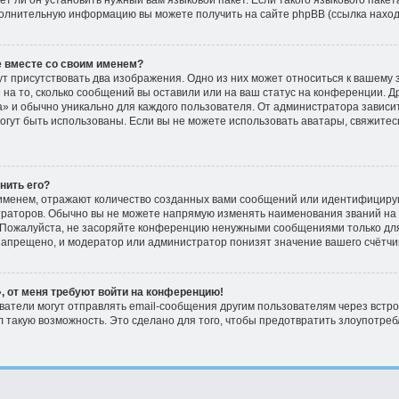
 ли он установить нужный вам языковой пакет. Если такого языкового пакета
полнительную информацию вы можете получить на сайте phpBB (ссылка наход
е вместе со своим именем?
т присутствовать два изображения. Одно из них может относиться к вашему з
 на то, сколько сообщений вы оставили или на ваш статус на конференции. Д
» и обычно уникально для каждого пользователя. От администратора зависит
 могут быть использованы. Если вы не можете использовать аватары, свяжит
енить его?
именем, отражают количество созданных вами сообщений или идентифициру
раторов. Обычно вы не можете напрямую изменять наименования званий на к
Пожалуйста, не засоряйте конференцию ненужными сообщениями только для 
апрещено, и модератор или администратор понизят значение вашего счётчи
, от меня требуют войти на конференцию!
ватели могут отправлять email-сообщения другим пользователям через встр
 такую возможность. Это сделано для того, чтобы предотвратить злоупотре