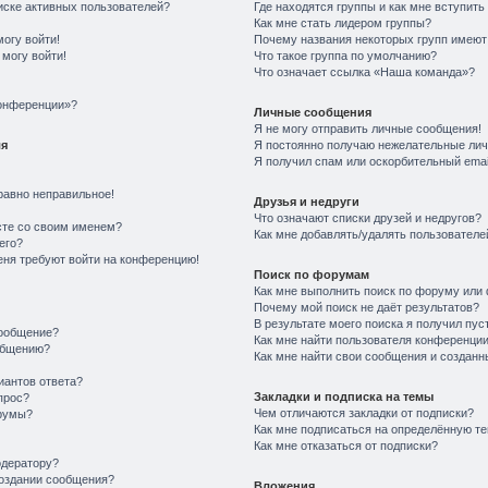
писке активных пользователей?
Где находятся группы и как мне вступить
Как мне стать лидером группы?
могу войти!
Почему названия некоторых групп имеют
 могу войти!
Что такое группа по умолчанию?
Что означает ссылка «Наша команда»?
конференции»?
Личные сообщения
Я не могу отправить личные сообщения!
ля
Я постоянно получаю нежелательные ли
Я получил спам или оскорбительный email
равно неправильное!
Друзья и недруги
Что означают списки друзей и недругов?
сте со своим именем?
Как мне добавлять/удалять пользователей
его?
меня требуют войти на конференцию!
Поиск по форумам
Как мне выполнить поиск по форуму ил
Почему мой поиск не даёт результатов?
В результате моего поиска я получил пус
сообщение?
Как мне найти пользователя конференци
общению?
Как мне найти свои сообщения и создан
иантов ответа?
Закладки и подписка на темы
прос?
Чем отличаются закладки от подписки?
румы?
Как мне подписаться на определённую т
Как мне отказаться от подписки?
одератору?
создании сообщения?
Вложения