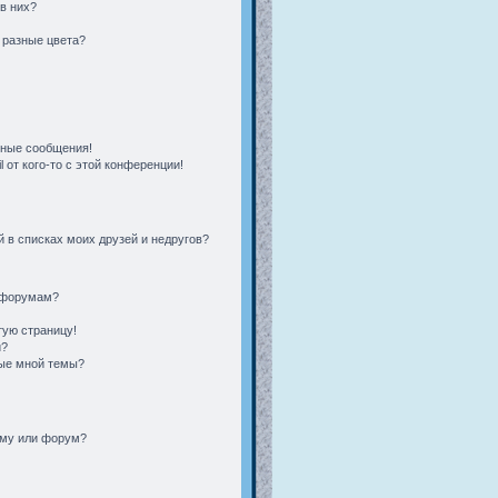
 в них?
 разные цвета?
чные сообщения!
 от кого-то с этой конференции!
 в списках моих друзей и недругов?
и форумам?
тую страницу!
и?
ные мной темы?
ему или форум?