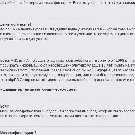
il либо он заблокирован спам-фильтром. Если вы уверены, что ввели правил
ше не могу войти!
то причине деактивировал или удалил вашу учётную запись. Кроме того, мн
е время не оставляющих сообщения, чтобы уменьшить размер базы данных. 
е участвовать в дискуссиях.
tection Act), или Акт о защите частных прав ребёнка в интернете от 1998 г. —
ут собирать информацию от несовершеннолетних младше 13 лет, иметь на эт
тверждения того, что опекуны разрешают сбор личной информации от несов
 вам, как к регистрирующемуся на конференции, или к самой конференции, об
, что phpBB Group не может давать рекомендаций по правовым вопросам и не
и данный акт не имеет юридической силы.
ться?
ции заблокировал ваш IP-адрес или запретил имя, под которым вы пытаетесь
зователей. Обратитесь за помощью к администратору конференции.
kies конференции»?