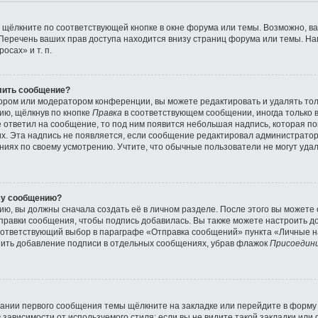
 щёлкните по соответствующей кнопке в окне форума или темы. Возможно, ва
Перечень ваших прав доступа находится внизу страниц форума или темы. Н
осах» и т. п.
лить сообщение?
ором или модератором конференции, вы можете редактировать и удалять тол
ию, щёлкнув по кнопке
Правка
в соответствующем сообщении, иногда только 
же ответил на сообщение, то под ним появится небольшая надпись, которая по
их. Эта надпись не появляется, если сообщение редактировал администратор
иях по своему усмотрению. Учтите, что обычные пользователи не могут удал
му сообщению?
ю, вы должны сначала создать её в личном разделе. После этого вы можете
правки сообщения, чтобы подпись добавилась. Вы также можете настроить д
ответствующий выбор в параграфе «Отправка сообщений» пункта «Личные на
нить добавление подписи в отдельных сообщениях, убрав флажок
Присоедини
ании первого сообщения темы щёлкните на закладке или перейдите в форм
зависимости от используемого стиля; если вы не видите такой закладки или 