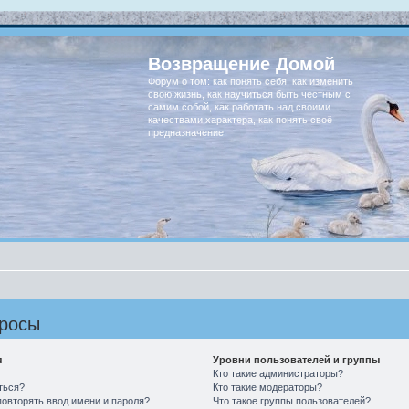
Возвращение Домой
Форум о том: как понять себя, как изменить
свою жизнь, как научиться быть честным с
самим собой, как работать над своими
качествами характера, как понять своё
предназначение.
просы
я
Уровни пользователей и группы
Кто такие администраторы?
ться?
Кто такие модераторы?
овторять ввод имени и пароля?
Что такое группы пользователей?