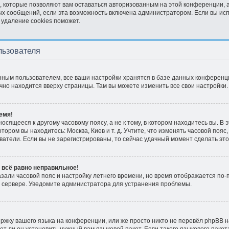
, которые позволяют вам оставаться авторизованным на этой конференции, 
ых сообщений, если эта возможность включена администратором. Если вы ис
 удаление cookies поможет.
льзователя
нным пользователем, все ваши настройки хранятся в базе данных конференци
ычно находится вверху страницы. Там вы можете изменить все свои настройки.
емя!
сящееся к другому часовому поясу, а не к тому, в котором находитесь вы. В 
отором вы находитесь: Москва, Киев и т. д. Учтите, что изменять часовой пояс,
атели. Если вы не зарегистрированы, то сейчас удачный момент сделать это
 всё равно неправильное!
азали часовой пояс и настройку летнего времени, но время отображается по-
 сервере. Уведомите администратора для устранения проблемы.
жку вашего языка на конференции, или же просто никто не перевёл phpBB н