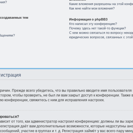
ния?
Какие вложения разрешены на этой конф
Как мне найти мои вложения?
создаваемых тем
Информация о phpBB3
Кто написал эту конференцию?
Почему здесь нет такой-то функции?
С кем можно связаться по вопросу некор
общениям?
юридических вопросов, связанных с это
гистрация
ичин. Прежде всего убедитесь, что вы правильно вводите имя пользователя
тором, чтобы проверить, не был ли вам закрыт доступ к конференции. Также
ю конференции, свяжитесь с ним для исправления настроек.
ироваться?
зависит от того, как администратор настроил конференцию: должны ли вы зар
 регистрация даёт вам дополнительные возможности, которые недоступны ан
ообщений, участие в группах и т. д. Регистрация займёт у вас всего пару ми