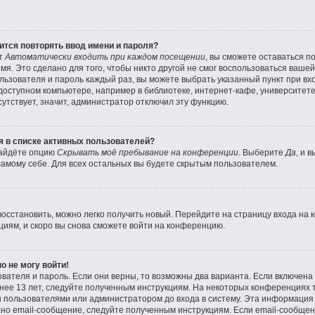
тся повторять ввод имени и пароля?
кт
Автоматически входить при каждом посещении
, вы сможете оставаться 
мя. Это сделано для того, чтобы никто другой не смог воспользоваться вашей
льзователя и пароль каждый раз, вы можете выбрать указанный пункт при в
оступном компьютере, например в библиотеке, интернет-кафе, университете и
утствует, значит, администратор отключил эту функцию.
ся в списке активных пользователей?
найдёте опцию
Скрывать моё пребывание на конференции
. Выберите
Да
, и 
амому себе. Для всех остальных вы будете скрытым пользователем.
восстановить, можно легко получить новый. Перейдите на страницу входа на
циям, и скоро вы снова сможете войти на конференцию.
о не могу войти!
вателя и пароль. Если они верны, то возможны два варианта. Если включен
енее 13 лет, следуйте полученным инструкциям. На некоторых конференциях 
 пользователями или администратором до входа в систему. Эта информация
но email-сообщение, следуйте полученным инструкциям. Если email-сообщени