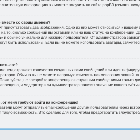
 ли он установить нужный вам языковой пакет. Если такого языкового пакета
полнительную информацию вы можете получить на сайте phpBB (ссылка наход
е вместе со своим именем?
т присутствовать два изображения. Одно из них может относиться к вашему з
 на то, сколько сообщений вы оставили или на ваш статус на конференции. Д
» и обычно уникально для каждого пользователя. От администратора зависит
 могут быть использованы. Если вы не можете использовать аватары, свяжит
енить его?
именем, отражают количество созданных вами сообщений или идентифициру
раторов. Обычно вы не можете напрямую изменять наименования званий на к
Пожалуйста, не засоряйте конференцию ненужными сообщениями только для 
апрещено, и модератор или администратор понизят значение вашего счётчи
, от меня требуют войти на конференцию!
ватели могут отправлять email-сообщения другим пользователям через встр
 такую возможность. Это сделано для того, чтобы предотвратить злоупотре